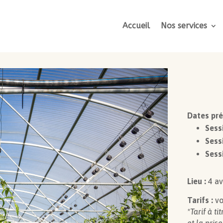
Accueil
Nos services
Dates pré
Sessi
Sessi
Sessi
Lieu :
4 av
Tarifs :
vo
*Tarif à t
et la pris